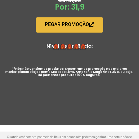
De: 61,02
Por: 31,9
PEGAR PROMOÇÃO
Nível de Urgência:
**Nós não vendemos produtos! Encontramos promoção nos maiores
marketplaces e lojas como Mercado Livre, Amazon e Magazine Luiza, ou seja,
só postamos produtos 100% seguros.
Quando você compra por meio de links em nosso site podemos ganhar uma comissão de