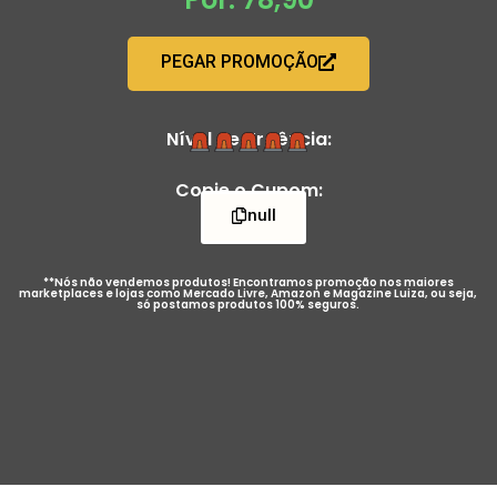
PEGAR PROMOÇÃO
Nível de Urgência:
Copie o Cupom:
null
**Nós não vendemos produtos! Encontramos promoção nos maiores
marketplaces e lojas como Mercado Livre, Amazon e Magazine Luiza, ou seja,
só postamos produtos 100% seguros.