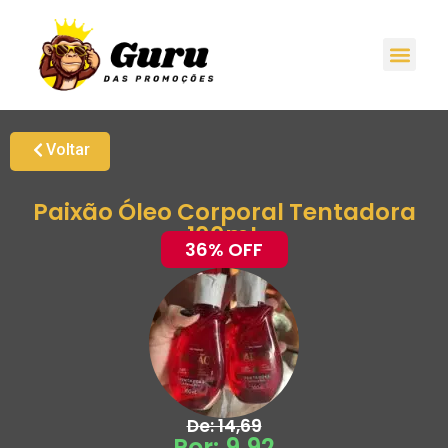
Promoções H
Oferta
Grupo de Ale
Voltar
Paixão Óleo Corporal Tentadora
100mL
36% OFF
De: 14,69
Por: 9,92