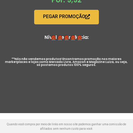
PEGAR PROMOÇÃO
Nível de Urgência:
**Nós não vendemos produtos! Encontramos promoção nos maiores
marketplaces e lojas como Mercado Livre, Amazon e Magazine Luiza, ou seja,
só postamos produtos 100% seguros.
Quando você compra por meio de links em nosso site podemos ganhar uma comissão de
afiliados sem nenhum custo para você.