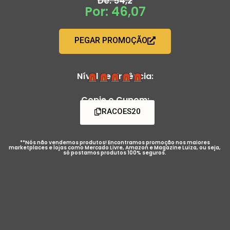
De: 54,2
Por: 46,07
PEGAR PROMOÇÃO
Nível de Urgência:
Copie o Cupom:
RACOES20
**Nós não vendemos produtos! Encontramos promoção nos maiores
marketplaces e lojas como Mercado Livre, Amazon e Magazine Luiza, ou seja,
só postamos produtos 100% seguros.