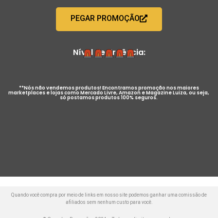
PEGAR PROMOÇÃO
Nível de Urgência:
**Nós não vendemos produtos! Encontramos promoção nos maiores
marketplaces e lojas como Mercado Livre, Amazon e Magazine Luiza, ou seja,
só postamos produtos 100% seguros.
Quando você compra por meio de links em nosso site podemos ganhar uma comissão de
afiliados sem nenhum custo para você.