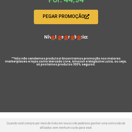
PEGAR PROMOÇÃO
Nível de Urgência:
**Nós não vendemos produtos! Encontramos promoção nos maiores
marketplaces e lojas como Mercado Livre, Amazon e Magazine Luiza, ou seja,
só postamos produtos 100% seguros.
Quando você compra por meio de links em nosso site podemos ganhar uma comissão de
afiliados sem nenhum custo para você.