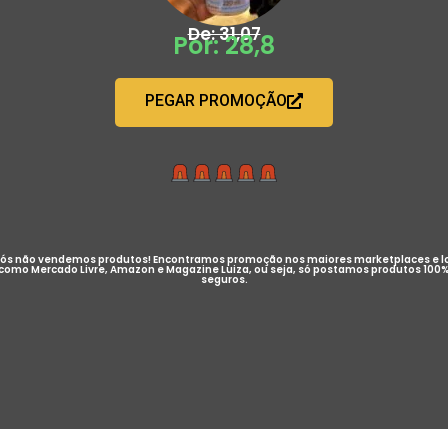
De: 31,07
Por: 28,8
PEGAR PROMOÇÃO
ós não vendemos produtos! Encontramos promoção nos maiores marketplaces e l
como Mercado Livre, Amazon e Magazine Luiza, ou seja, só postamos produtos 100
seguros.