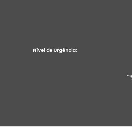
Nível de Urgência:
**N