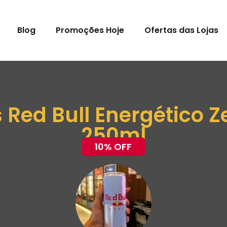
Blog
Promoções Hoje
Ofertas das Lojas
s Red Bull Energético 
250ml
10% OFF