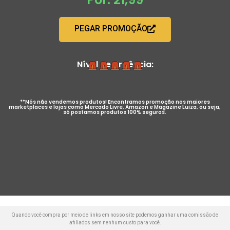
PEGAR PROMOÇÃO
Nível de Urgência:
**Nós não vendemos produtos! Encontramos promoção nos maiores
marketplaces e lojas como Mercado Livre, Amazon e Magazine Luiza, ou seja,
só postamos produtos 100% seguros.
Quando você compra por meio de links em nosso site podemos ganhar uma comissão de
afiliados sem nenhum custo para você.