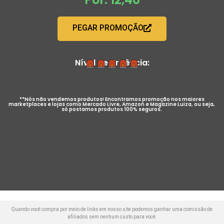
PEGAR PROMOÇÃO
Nível de Urgência:
**Nós não vendemos produtos! Encontramos promoção nos maiores
marketplaces e lojas como Mercado Livre, Amazon e Magazine Luiza, ou seja,
só postamos produtos 100% seguros.
Quando você compra por meio de links em nosso site podemos ganhar uma comissão de
afiliados sem nenhum custo para você.