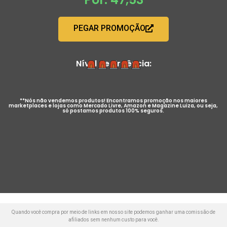
PEGAR PROMOÇÃO
Nível de Urgência:
**Nós não vendemos produtos! Encontramos promoção nos maiores
marketplaces e lojas como Mercado Livre, Amazon e Magazine Luiza, ou seja,
só postamos produtos 100% seguros.
Quando você compra por meio de links em nosso site podemos ganhar uma comissão de
afiliados sem nenhum custo para você.