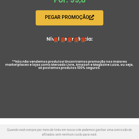
PEGAR PROMOÇÃO
Nível de Urgência:
**Nós não vendemos produtos! Encontramos promoção nos maiores
marketplaces e lojas como Mercado Livre, Amazon e Magazine Luiza, ou seja,
só postamos produtos 100% seguros.
Quando você compra por meio de links em nosso site podemos ganhar uma comissão de
afiliados sem nenhum custo para você.