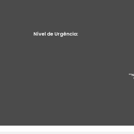
Nível de Urgência:
**N