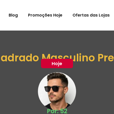
Blog
Promoções Hoje
Ofertas das Lojas
uadrado Masculino Pret
Hoje
Por: 52