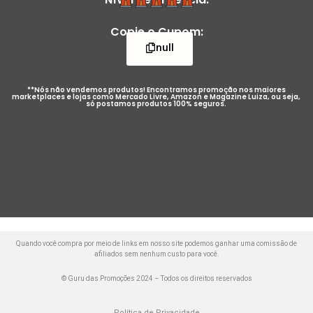
Copie o Cupom:
null
**Nós não vendemos produtos! Encontramos promoção nos maiores
marketplaces e lojas como Mercado Livre, Amazon e Magazine Luiza, ou seja,
só postamos produtos 100% seguros.
Quando você compra por meio de links em nosso site podemos ganhar uma comissão de
afiliados sem nenhum custo para você.
© Guru das Promoções 2024 – Todos os direitos reservados
Política de Privacidade