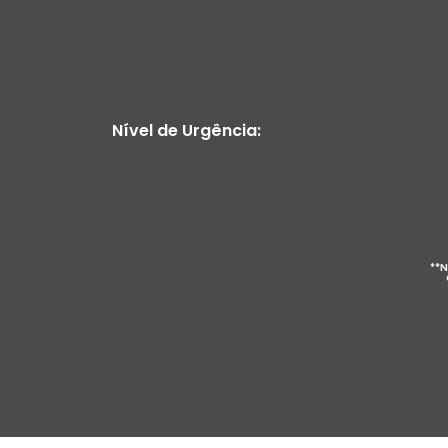
Nível de Urgência:
**N