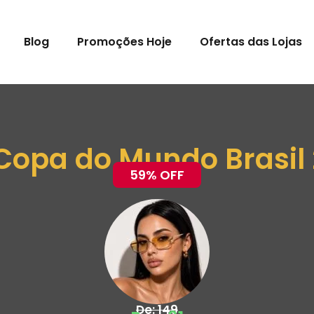
Blog
Promoções Hoje
Ofertas das Lojas
 Copa do Mundo Brasil
59% OFF
De: 149