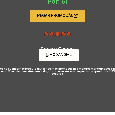
Por: 61
PEGAR PROMOÇÃO
Copie o Cupom:
MODANOML
ós não vendemos produtos! Encontramos promoção nos maiores marketplaces e l
como Mercado Livre, Amazon e Magazine Luiza, ou seja, só postamos produtos 100
seguros.