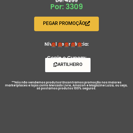
De: 4299
Por: 3309
PEGAR PROMOÇÃO
Nível de Urgência:
Copie o Cupom:
ARTILHEIRO
**Nós não vendemos produtos! Encontramos promoção nos maiores
marketplaces e lojas como Mercado Livre, Amazon e Magazine Luiza, ou seja,
só postamos produtos 100% seguros.