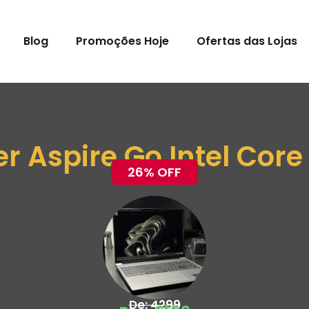
Blog
Promoções Hoje
Ofertas das Lojas
r Aspire Go Intel Core
26% OFF
De: 4299