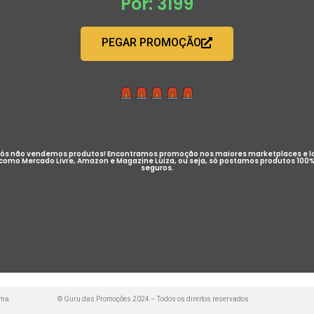
Por: 3199
PEGAR PROMOÇÃO
ós não vendemos produtos! Encontramos promoção nos maiores marketplaces e l
como Mercado Livre, Amazon e Magazine Luiza, ou seja, só postamos produtos 100
seguros.
uma
© Guru das Promoções 2024 – Todos os direitos reservados