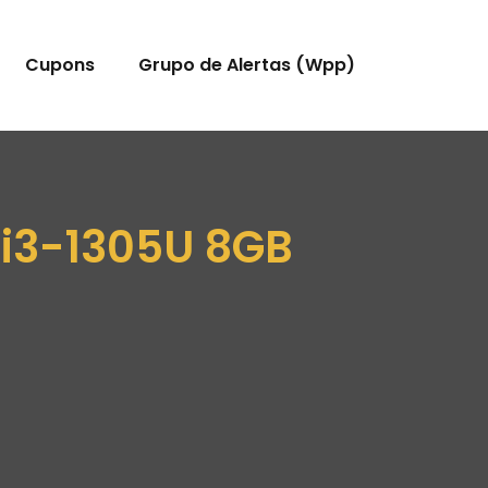
Cupons
Grupo de Alertas (Wpp)
 i3-1305U 8GB