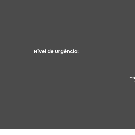
Nível de Urgência:
**N