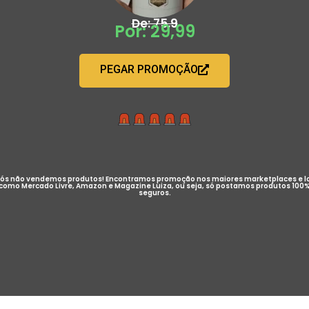
De: 75,9
Por: 29,99
PEGAR PROMOÇÃO
ós não vendemos produtos! Encontramos promoção nos maiores marketplaces e l
como Mercado Livre, Amazon e Magazine Luiza, ou seja, só postamos produtos 100
seguros.