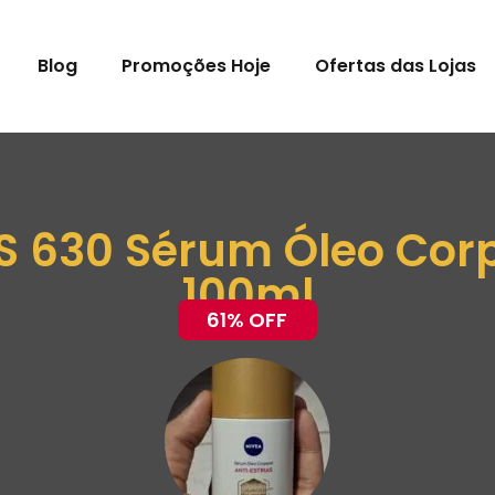
Blog
Promoções Hoje
Ofertas das Lojas
 630 Sérum Óleo Corpo
100ml
61% OFF