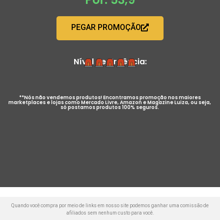
PEGAR PROMOÇÃO
Nível de Urgência:
**Nós não vendemos produtos! Encontramos promoção nos maiores
marketplaces e lojas como Mercado Livre, Amazon e Magazine Luiza, ou seja,
só postamos produtos 100% seguros.
Quando você compra por meio de links em nosso site podemos ganhar uma comissão de
afiliados sem nenhum custo para você.