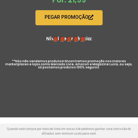
PEGAR PROMOÇÃO
Nível de Urgência:
**Nós não vendemos produtos! Encontramos promoção nos maiores
marketplaces e lojas como Mercado Livre, Amazon e Magazine Luiza, ou seja,
só postamos produtos 100% seguros.
Quando você compra por meio de links em nosso site podemos ganhar uma comissão de
afiliados sem nenhum custo para você.