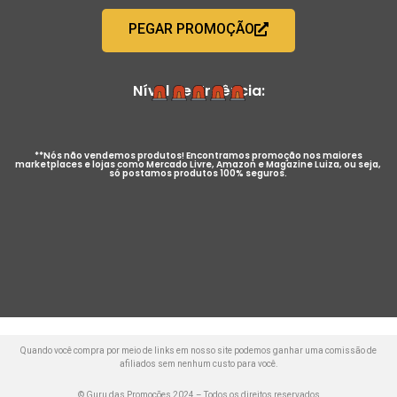
PEGAR PROMOÇÃO
Nível de Urgência:
**Nós não vendemos produtos! Encontramos promoção nos maiores
marketplaces e lojas como Mercado Livre, Amazon e Magazine Luiza, ou seja,
só postamos produtos 100% seguros.
Quando você compra por meio de links em nosso site podemos ganhar uma comissão de
afiliados sem nenhum custo para você.
© Guru das Promoções 2024 – Todos os direitos reservados