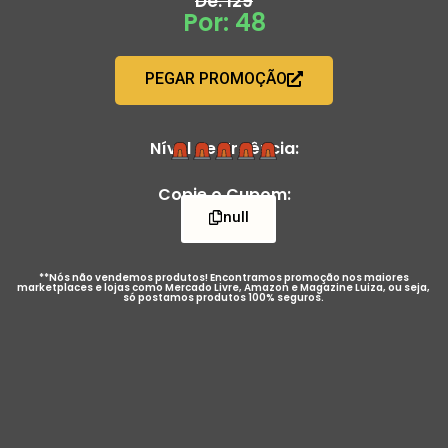
De: 129
Por: 48
PEGAR PROMOÇÃO
Nível de Urgência:
Copie o Cupom:
null
**Nós não vendemos produtos! Encontramos promoção nos maiores
marketplaces e lojas como Mercado Livre, Amazon e Magazine Luiza, ou seja,
só postamos produtos 100% seguros.