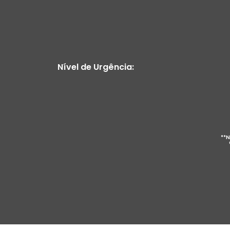
Nível de Urgência:
**N