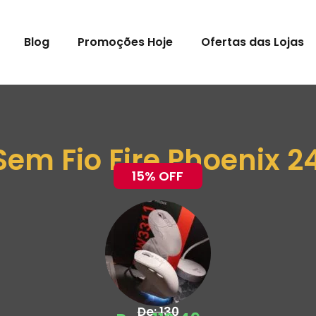
Blog
Promoções Hoje
Ofertas das Lojas
em Fio Fire Phoenix 2
15% OFF
De: 130