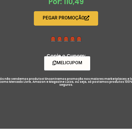
Por: 110,49
PEGAR PROMOÇÃO
Copie o Cupom:
MELICUPOM
ós não vendemos produtos! Encontramos promoção nos maiores marketplaces e l
como Mercado Livre, Amazon e Magazine Luiza, ou seja, só postamos produtos 100
seguros.