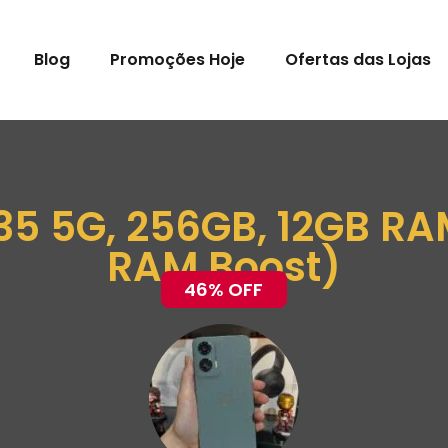
Blog
Promoções Hoje
Ofertas das Lojas
35 5G, 256GB, 12GB 
RAM Boost)
46% OFF