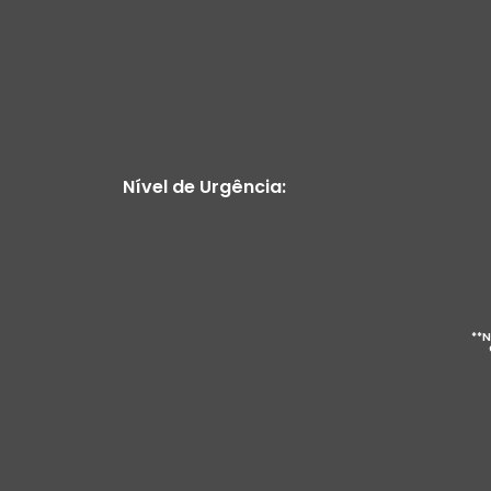
Nível de Urgência:
**N