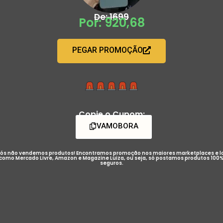
De: 1699
Por: 920,68
PEGAR PROMOÇÃO
Copie o Cupom:
VAMOBORA
ós não vendemos produtos! Encontramos promoção nos maiores marketplaces e l
como Mercado Livre, Amazon e Magazine Luiza, ou seja, só postamos produtos 100
seguros.