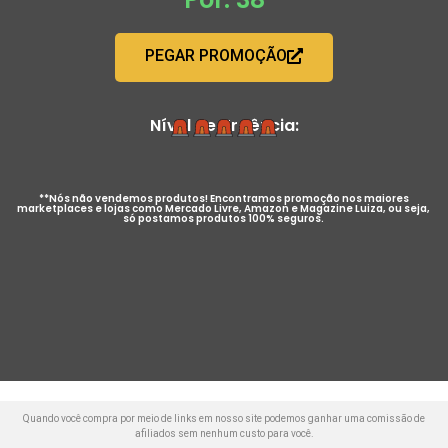
PEGAR PROMOÇÃO
Nível de Urgência:
**Nós não vendemos produtos! Encontramos promoção nos maiores
marketplaces e lojas como Mercado Livre, Amazon e Magazine Luiza, ou seja,
só postamos produtos 100% seguros.
Quando você compra por meio de links em nosso site podemos ganhar uma comissão de
afiliados sem nenhum custo para você.