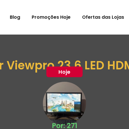
Blog
Promoções Hoje
Ofertas das Lojas
r Viewpro 23.6 LED HDM
Hoje
Por: 271