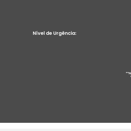
Nível de Urgência:
**N