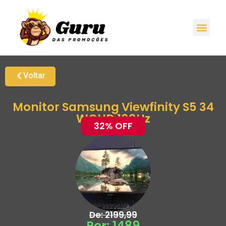
Promoções H
Oferta
Grupo de Ale
Voltar
Monitor Samsung Viewfinity S5 34
WQHD 100Hz
32% OFF
De: 2199,99
Por: 1489