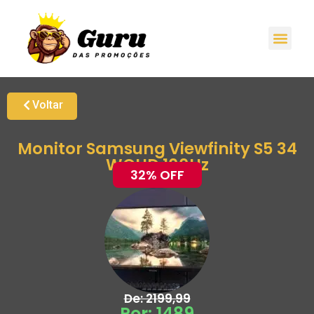
Promoções H
Oferta
Grupo de Ale
Voltar
Monitor Samsung Viewfinity S5 34
WQHD 100Hz
32% OFF
De: 2199,99
Por: 1489