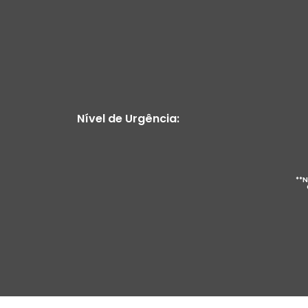
Nível de Urgência:
**N