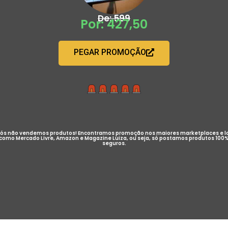
De: 599
Por: 427,50
PEGAR PROMOÇÃO
ós não vendemos produtos! Encontramos promoção nos maiores marketplaces e l
como Mercado Livre, Amazon e Magazine Luiza, ou seja, só postamos produtos 100
seguros.