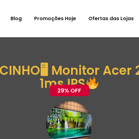
Blog
Promoções Hoje
Ofertas das Lojas
NHO🖥 Monitor Acer 2
1ms IPS
29% OFF