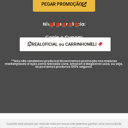
PEGAR PROMOÇÃO
Nível de Urgência:
Copie o Cupom:
REALOFICIAL ou CARRINHOMELI
**Nós não vendemos produtos! Encontramos promoção nos maiores
marketplaces e lojas como Mercado Livre, Amazon e Magazine Luiza, ou seja,
só postamos produtos 100% seguros.
Quando você compra por meio de links em nosso site podemos ganhar uma comissão de