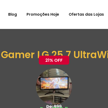
Blog
Promoções Hoje
Ofertas das Lojas
 Gamer LG 25.7 UltraW
21% OFF
De: 899