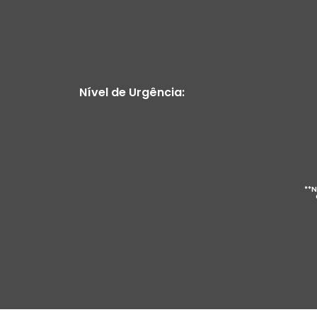
Nível de Urgência:
**N