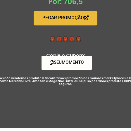
Por: 706,5
PEGAR PROMOÇÃO
Copie o Cupom:
SEUMOMENTO
ós não vendemos produtos! Encontramos promoção nos maiores marketplaces e l
como Mercado Livre, Amazon e Magazine Luiza, ou seja, só postamos produtos 100
seguros.