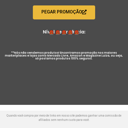
PEGAR PROMOÇÃO
Nível de Urgência:
**Nós não vendemos produtos! Encontramos promoção nos maiores
marketplaces e lojas como Mercado Livre, Amazon e Magazine Luiza, ou seja,
só postamos produtos 100% seguros.
Quando você compra por meio de links em nosso site podemos ganhar uma comissão de
afiliados sem nenhum custo para você.