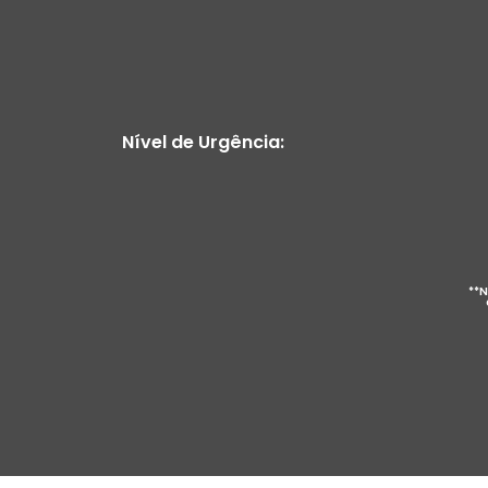
Nível de Urgência:
**N