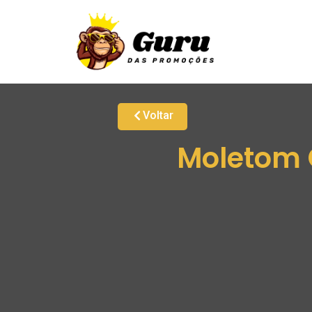
Voltar
Moletom C