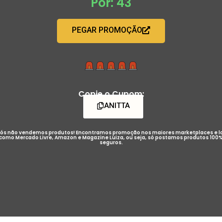
Por: 43
PEGAR PROMOÇÃO
Copie o Cupom:
ANITTA
ós não vendemos produtos! Encontramos promoção nos maiores marketplaces e l
como Mercado Livre, Amazon e Magazine Luiza, ou seja, só postamos produtos 100
seguros.