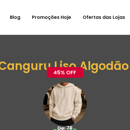
Blog
Promoções Hoje
Ofertas das Lojas
anguru Liso Algodão 
45% OFF
De: 78