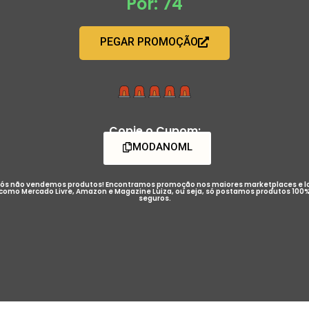
Por: 74
PEGAR PROMOÇÃO
Copie o Cupom:
MODANOML
ós não vendemos produtos! Encontramos promoção nos maiores marketplaces e l
como Mercado Livre, Amazon e Magazine Luiza, ou seja, só postamos produtos 100
seguros.