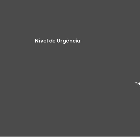
Nível de Urgência:
**N