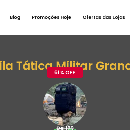
Blog
Promoções Hoje
Ofertas das Lojas
la Tática Militar Gran
61% OFF
De: 189