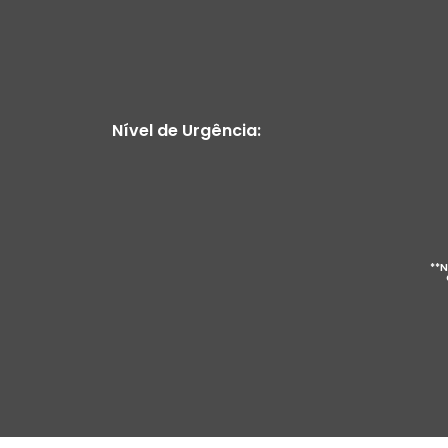
Nível de Urgência:
**N