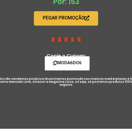
Por: 153
PEGAR PROMOÇÃO
Copie o Cupom:
MODA6DO6
ós não vendemos produtos! Encontramos promoção nos maiores marketplaces e l
como Mercado Livre, Amazon e Magazine Luiza, ou seja, só postamos produtos 100
seguros.