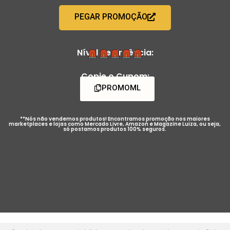
PEGAR PROMOÇÃO
Nível de Urgência:
Copie o Cupom:
PROMOML
**Nós não vendemos produtos! Encontramos promoção nos maiores
marketplaces e lojas como Mercado Livre, Amazon e Magazine Luiza, ou seja,
só postamos produtos 100% seguros.