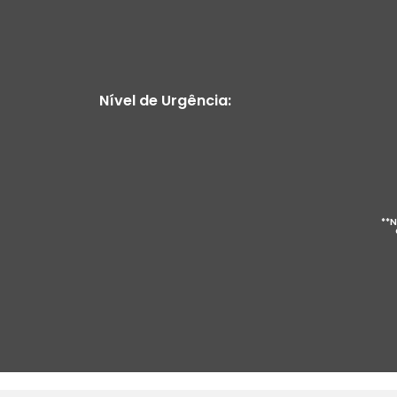
Nível de Urgência:
**N