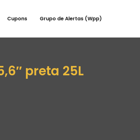
Cupons
Grupo de Alertas (Wpp)
5,6″ preta 25L