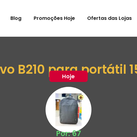
Blog
Promoções Hoje
Ofertas das Lojas
o B210 para portátil 1
Hoje
Por: 67