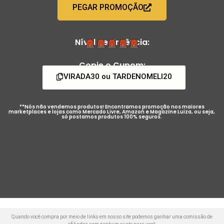
PEGAR PROMOÇÃO
Nível de Urgência:
Copie o Cupom:
VIRADA30 ou TARDENOMELI20
**Nós não vendemos produtos! Encontramos promoção nos maiores
marketplaces e lojas como Mercado Livre, Amazon e Magazine Luiza, ou seja,
só postamos produtos 100% seguros.
Quando você compra por meio de links em nosso site podemos ganhar uma comissão de