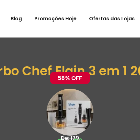
Blog
Promoções Hoje
Ofertas das Lojas
rbo Chef Elgin 3 em 1 
58% OFF
De: 179