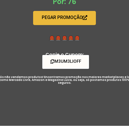
Por: 76
PEGAR PROMOÇÃO
Copie o Cupom:
M3UM3LIOFF
ós não vendemos produtos! Encontramos promoção nos maiores marketplaces e l
como Mercado Livre, Amazon e Magazine Luiza, ou seja, só postamos produtos 100
seguros.