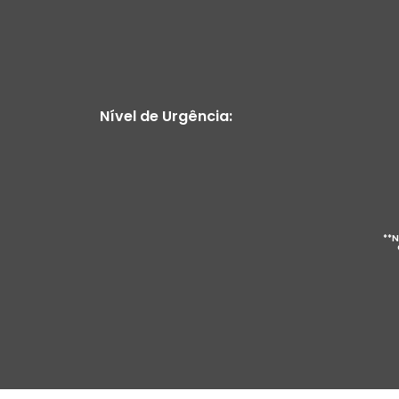
Nível de Urgência:
**N