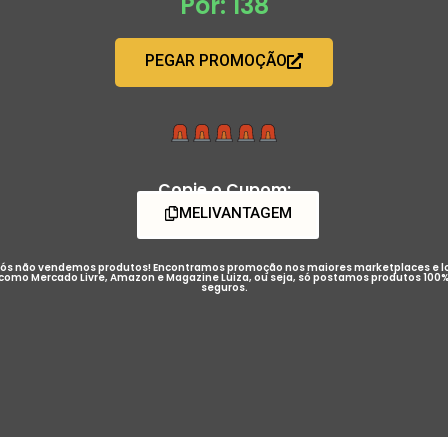
Por: 138
PEGAR PROMOÇÃO
Copie o Cupom:
MELIVANTAGEM
ós não vendemos produtos! Encontramos promoção nos maiores marketplaces e l
como Mercado Livre, Amazon e Magazine Luiza, ou seja, só postamos produtos 100
seguros.