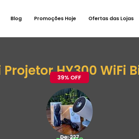
Blog
Promoções Hoje
Ofertas das Lojas
 Projetor HY300 WiFi B
39% OFF
De: 227