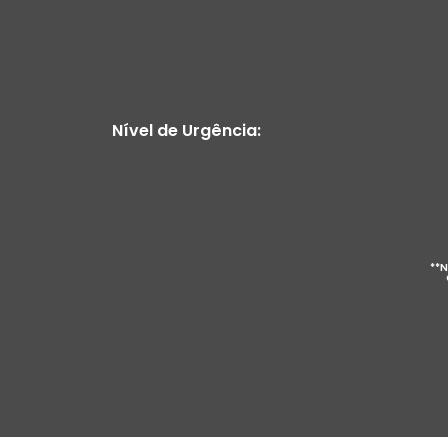
Nível de Urgência:
**N