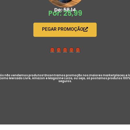
De: 58,14
Por: 25,99
PEGAR PROMOÇÃO
ós não vendemos produtos! Encontramos promoção nos maiores marketplaces e l
como Mercado Livre, Amazon e Magazine Luiza, ou seja, só postamos produtos 100
seguros.