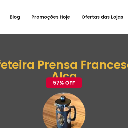
Blog
Promoções Hoje
Ofertas das Lojas
eteira Prensa France
Alça
57% OFF