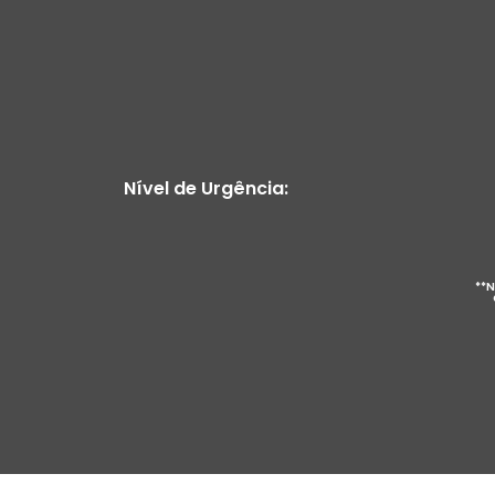
Nível de Urgência:
**N