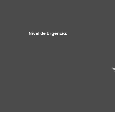
Nível de Urgência:
**N