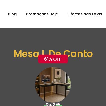
Blog
Promoções Hoje
Ofertas das Lojas
Mesa L De Canto
61% OFF
De: 299