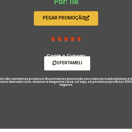
Por: 118
PEGAR PROMOÇÃO
Copie o Cupom:
OFERTAMELI
ós não vendemos produtos! Encontramos promoção nos maiores marketplaces e l
como Mercado Livre, Amazon e Magazine Luiza, ou seja, só postamos produtos 100
seguros.