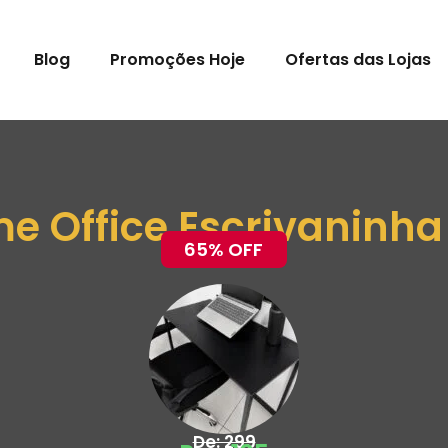
Blog
Promoções Hoje
Ofertas das Lojas
 Office Escrivaninha 
65% OFF
De: 299