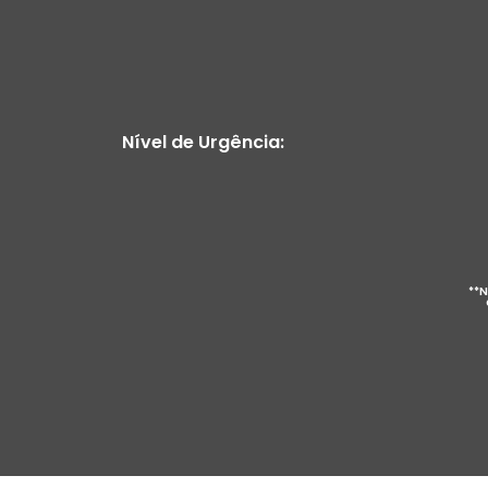
Nível de Urgência:
**N