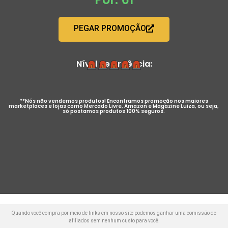
PEGAR PROMOÇÃO
Nível de Urgência:
**Nós não vendemos produtos! Encontramos promoção nos maiores
marketplaces e lojas como Mercado Livre, Amazon e Magazine Luiza, ou seja,
só postamos produtos 100% seguros.
Quando você compra por meio de links em nosso site podemos ganhar uma comissão de
afiliados sem nenhum custo para você.