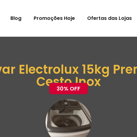
Blog
Promoções Hoje
Ofertas das Lojas
ar Electrolux 15kg P
Cesto Inox
30% OFF