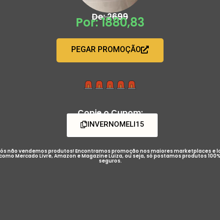
De: 2699
Por: 1880,83
PEGAR PROMOÇÃO
Copie o Cupom:
INVERNOMELI15
ós não vendemos produtos! Encontramos promoção nos maiores marketplaces e l
como Mercado Livre, Amazon e Magazine Luiza, ou seja, só postamos produtos 100
seguros.