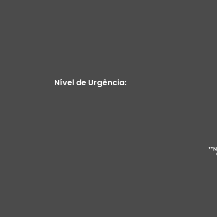
Nível de Urgência:
**N