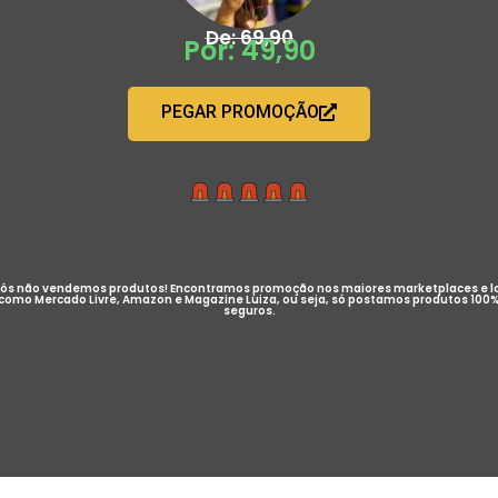
De: 69,90
Por: 49,90
PEGAR PROMOÇÃO
ós não vendemos produtos! Encontramos promoção nos maiores marketplaces e l
como Mercado Livre, Amazon e Magazine Luiza, ou seja, só postamos produtos 100
seguros.