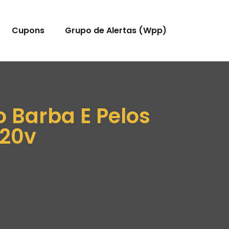
Cupons
Grupo de Alertas (Wpp)
 Barba E Pelos
220v