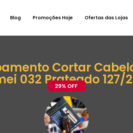
Blog
Promoções Hoje
Ofertas das Lojas
mento Cortar Cabelo
ei 032 Prateado 127/
29% OFF