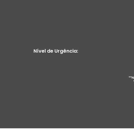
Nível de Urgência:
**N