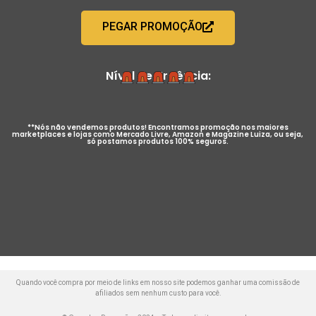
PEGAR PROMOÇÃO
Nível de Urgência:
**Nós não vendemos produtos! Encontramos promoção nos maiores
marketplaces e lojas como Mercado Livre, Amazon e Magazine Luiza, ou seja,
só postamos produtos 100% seguros.
Quando você compra por meio de links em nosso site podemos ganhar uma comissão de
afiliados sem nenhum custo para você.