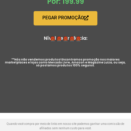
Por: 199.99
PEGAR PROMOÇÃO
Nível de Urgência:
**Nós não vendemos produtos! Encontramos promoção nos maiores
marketplaces e lojas como Mercado Livre, Amazon e Magazine Luiza, ou seja,
só postamos produtos 100% seguros.
Quando você compra por meio de links em nosso site podemos ganhar uma comissão de
afiliados sem nenhum custo para você.