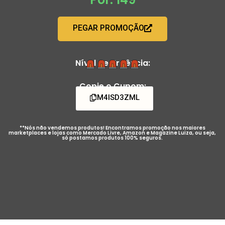
PEGAR PROMOÇÃO
Nível de Urgência:
Copie o Cupom:
M4ISD3ZML
**Nós não vendemos produtos! Encontramos promoção nos maiores
marketplaces e lojas como Mercado Livre, Amazon e Magazine Luiza, ou seja,
só postamos produtos 100% seguros.