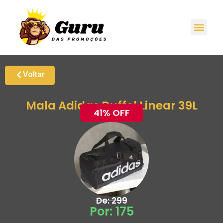
Promoções H
Oferta
Grupo de Ale
Voltar
Mala Adidas Duffel Linear 39L
41% OFF
De: 299
Por: 175