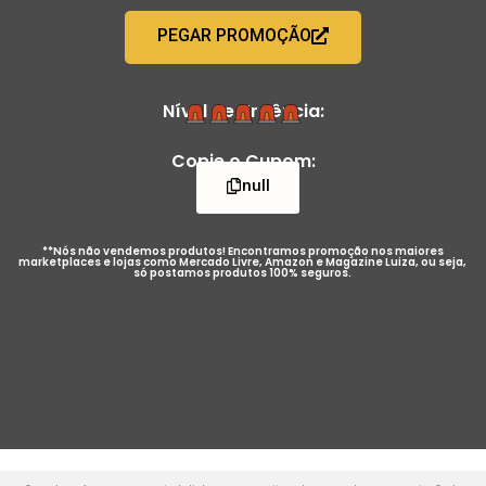
PEGAR PROMOÇÃO
Nível de Urgência:
Copie o Cupom:
null
**Nós não vendemos produtos! Encontramos promoção nos maiores
marketplaces e lojas como Mercado Livre, Amazon e Magazine Luiza, ou seja,
só postamos produtos 100% seguros.