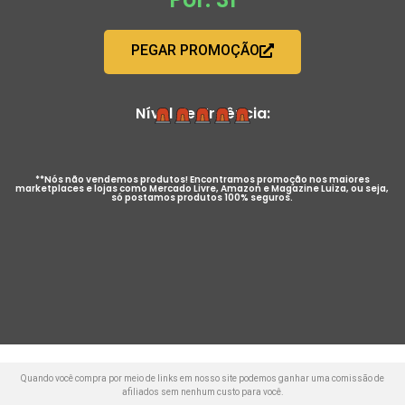
PEGAR PROMOÇÃO
Nível de Urgência:
**Nós não vendemos produtos! Encontramos promoção nos maiores
marketplaces e lojas como Mercado Livre, Amazon e Magazine Luiza, ou seja,
só postamos produtos 100% seguros.
Quando você compra por meio de links em nosso site podemos ganhar uma comissão de
afiliados sem nenhum custo para você.